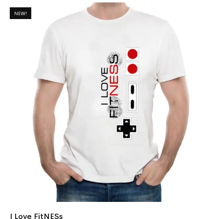
NEW!
I Love FitNESs