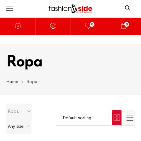
0
0
Ropa
Home
Ropa
Ropa
Any size